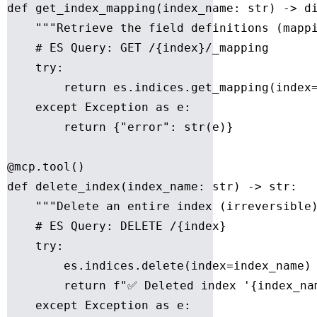
def get_index_mapping(index_name: str) -> di
    """Retrieve the field definitions (mappi
    # ES Query: GET /{index}/_mapping

    try:

        return es.indices.get_mapping(index=
    except Exception as e:

        return {"error": str(e)}

@mcp.tool()

def delete_index(index_name: str) -> str:

    """Delete an entire index (irreversible)
    # ES Query: DELETE /{index}

    try:

        es.indices.delete(index=index_name)

        return f"✅ Deleted index '{index_nam
    except Exception as e:
