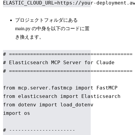
ELASTIC_CLOUD_URL=https://your-deployment.a
プロジェクトフォルダにある
main.py の中身を以下のコードに置
き換えます。
# =========================================

# Elasticsearch MCP Server for Claude

# =========================================

from mcp.server.fastmcp import FastMCP

from elasticsearch import Elasticsearch

from dotenv import load_dotenv

import os

# ----------------------
