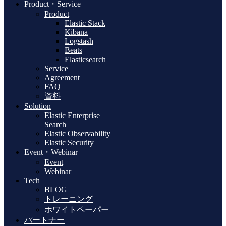
Product・Service
Product
Elastic Stack
Kibana
Logstash
Beats
Elasticsearch
Service
Agreement
FAQ
資料
Solution
Elastic Enterprise
Search
Elastic Observability
Elastic Security
Event・Webinar
Event
Webinar
Tech
BLOG
トレーニング
ホワイトペーパー
パートナー