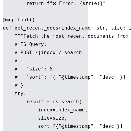
        return f"❌ Error: {str(e)}"

@mcp.tool()

def get_recent_docs(index_name: str, size: i
    """Fetch the most recent documents from 
    # ES Query:

    # POST /{index}/_search

    # {

    #   "size": 5,

    #   "sort": [{ "@timestamp": "desc" }]

    # }

    try:

        result = es.search(

            index=index_name,

            size=size,

            sort=[{"@timestamp": "desc"}]
