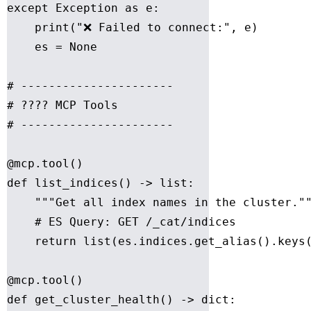
except Exception as e:

    print("❌ Failed to connect:", e)

    es = None

# ----------------------

# ????️ MCP Tools

# ----------------------

@mcp.tool()

def list_indices() -> list:

    """Get all index names in the cluster.""
    # ES Query: GET /_cat/indices

    return list(es.indices.get_alias().keys(
@mcp.tool()

def get_cluster_health() -> dict:
