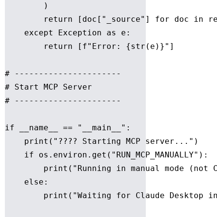
        )

        return [doc["_source"] for doc in re
    except Exception as e:

        return [f"Error: {str(e)}"]

# ----------------------

# Start MCP Server

# ----------------------

if __name__ == "__main__":

    print("???? Starting MCP server...")

    if os.environ.get("RUN_MCP_MANUALLY"):

        print("Running in manual mode (not C
    else:

        print("Waiting for Claude Desktop in