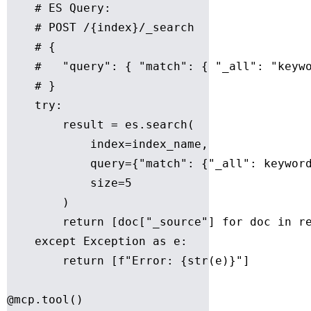
    # ES Query:

    # POST /{index}/_search

    # {

    #   "query": { "match": { "_all": "keywo
    # }

    try:

        result = es.search(

            index=index_name,

            query={"match": {"_all": keyword
            size=5

        )

        return [doc["_source"] for doc in re
    except Exception as e:

        return [f"Error: {str(e)}"]

@mcp.tool()
