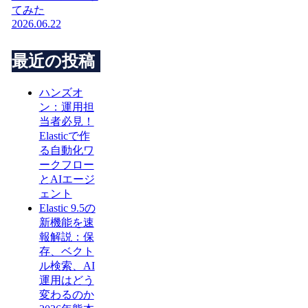
てみた
2026.06.22
最近の投稿
ハンズオ
ン：運用担
当者必見！
Elasticで作
る自動化ワ
ークフロー
とAIエージ
ェント
Elastic 9.5の
新機能を速
報解説：保
存、ベクト
ル検索、AI
運用はどう
変わるのか