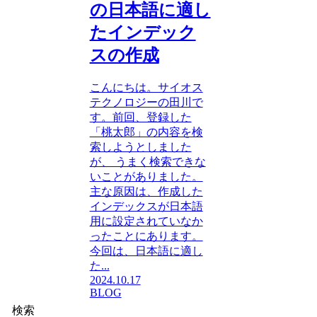
の日本語に適し
たインデック
スの作成
こんにちは。サイオス
テクノロジーの田川で
す。前回、登録した
「桃太郎」の内容を検
索しようとしました
が、 うまく検索できな
いことがありました。
主な原因は、作成した
インデックスが日本語
用に設定されていなか
ったことにあります。
今回は、日本語に適し
た...
2024.10.17
BLOG
検索