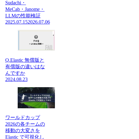
Sudachi・
MeCab・Janome・
LLMの性能検証
2025.07.15
2026.07.06
Q.Elastic 無償版と
有償版の違いはな
んですか
2024.08.23
ワールドカップ
2026の各チームの
移動の大変さを
Elastic で可視化し