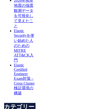
2026年熊本
地震の強震
観測データ
を可視化し
て見えたこ
と
Elastic
Securityを使
い始めた人
のための
MITRE
ATT&CK入
門
Elastic
Certified
Engineer
Exam対策 –
Cross Cluster
検証環境の
構築
カテゴリー