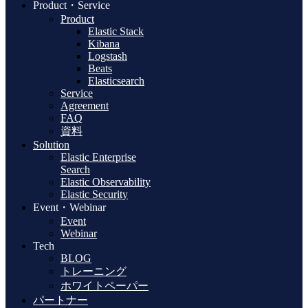
Product・Service
Product
Elastic Stack
Kibana
Logstash
Beats
Elasticsearch
Service
Agreement
FAQ
資料
Solution
Elastic Enterprise
Search
Elastic Observability
Elastic Security
Event・Webinar
Event
Webinar
Tech
BLOG
トレーニング
ホワイトペーパー
パートナー