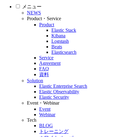
メニュー
NEWS
Product・Service
Product
Elastic Stack
Kibana
Logstash
Beats
Elasticsearch
Service
Agreement
FAQ
資料
Solution
Elastic Enterprise Search
Elastic Observability
Elastic Security
Event・Webinar
Event
Webinar
Tech
BLOG
トレーニング