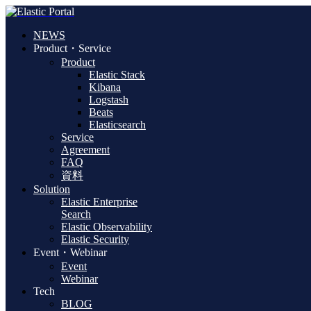
NEWS
Product・Service
Product
Elastic Stack
Kibana
Logstash
Beats
Elasticsearch
Service
Agreement
FAQ
資料
Solution
Elastic Enterprise
Search
Elastic Observability
Elastic Security
Event・Webinar
Event
Webinar
Tech
BLOG