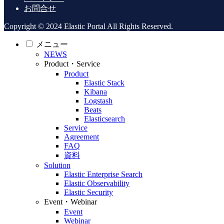
お問合せ
Copyright © 2024 Elastic Portal All Rights Reserved.
メニュー
NEWS
Product・Service
Product
Elastic Stack
Kibana
Logstash
Beats
Elasticsearch
Service
Agreement
FAQ
資料
Solution
Elastic Enterprise Search
Elastic Observability
Elastic Security
Event・Webinar
Event
Webinar