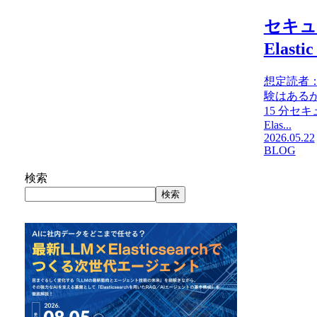
セキュ
Ela
想定読者：
験はあるが 
15 分
Elas...
2026.05.22
BLOG
検索
検索