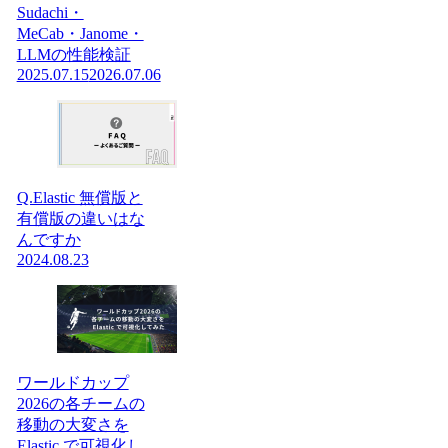
Sudachi・
MeCab・Janome・
LLMの性能検証
2025.07.15
2026.07.06
Q.Elastic 無償版と
有償版の違いはな
んですか
2024.08.23
ワールドカップ
2026の各チームの
移動の大変さを
Elastic で可視化し