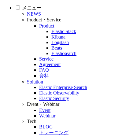
メニュー
NEWS
Product・Service
Product
Elastic Stack
Kibana
Logstash
Beats
Elasticsearch
Service
Agreement
FAQ
資料
Solution
Elastic Enterprise Search
Elastic Observability
Elastic Security
Event・Webinar
Event
Webinar
Tech
BLOG
トレーニング