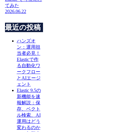
てみた
2026.06.22
最近の投稿
ハンズオ
ン：運用担
当者必見！
Elasticで作
る自動化ワ
ークフロー
とAIエージ
ェント
Elastic 9.5の
新機能を速
報解説：保
存、ベクト
ル検索、AI
運用はどう
変わるのか