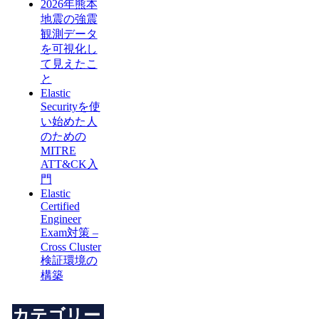
2026年熊本
地震の強震
観測データ
を可視化し
て見えたこ
と
Elastic
Securityを使
い始めた人
のための
MITRE
ATT&CK入
門
Elastic
Certified
Engineer
Exam対策 –
Cross Cluster
検証環境の
構築
カテゴリー