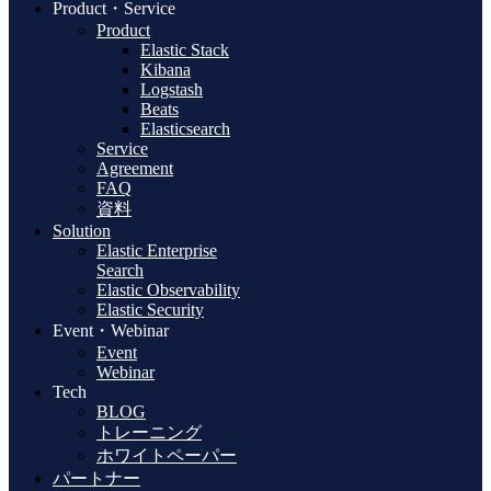
Product・Service
Product
Elastic Stack
Kibana
Logstash
Beats
Elasticsearch
Service
Agreement
FAQ
資料
Solution
Elastic Enterprise
Search
Elastic Observability
Elastic Security
Event・Webinar
Event
Webinar
Tech
BLOG
トレーニング
ホワイトペーパー
パートナー