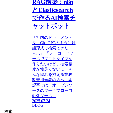
RAG構築：n8n
とElasticsearch
で作るAI検索チ
ャットボット
「社内のドキュメント
を、ChatGPTのように対
話形式で検索できた
ら…」 「ノーコードツ
ールでプロトタイプを
作りたいけど、検索精
度が物足りない…」そ
んな悩みを抱える業務
改善担当者の方へ。本
記事では、オープンソ
ースのワークフロー自
動化ツール ...
2025.07.24
BLOG
検索